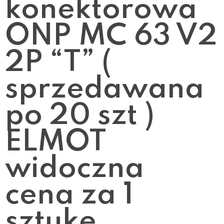
konektorowa
ONP MC 63 V2
2P “T” (
sprzedawana
po 20 szt )
ELMOT
widoczna
cena za 1
sztukę