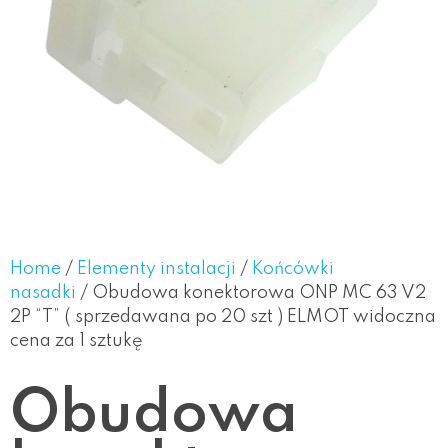
Home
/
Elementy instalacji
/
Końcówki
nasadki
/ Obudowa konektorowa ONP MC 63 V2
2P “T” ( sprzedawana po 20 szt ) ELMOT widoczna
cena za 1 sztukę
Obudowa