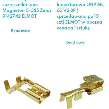
rozrusznika typu
konektorowa ONP MC
Magneton C-385 Zetor
63 V2 8P (
9142742 ELMOT
sprzedawana po 10
szt) ELMOT widoczna
cena za 1 sztukę
Read more
Read more